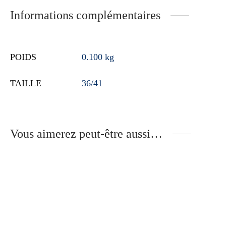
Informations complémentaires
POIDS
0.100 kg
TAILLE
36/41
Vous aimerez peut-être aussi…
Sweat belle personne –
T-shirt Voyage
bleu majorelle
54.90
€
109.90
€