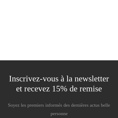
Sweat anthracite, petite
Sweat Amour à la
broderie rouge
française
79.90
€
94.90
€
Inscrivez-vous à la newsletter
et recevez 15% de remise
Soyez les premiers informés des dernières actus belle
personne