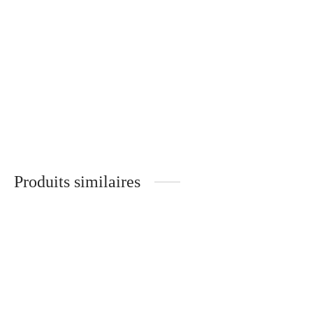
T-shirt bleu, broderie or
54.90
€
Produits similaires
T-shirt foodporn
T-shirt Habibi
44.90
€
54.90
€