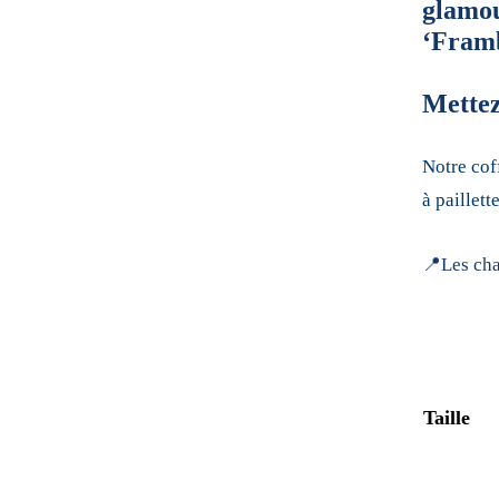
glamou
‘Fram
Mettez
Notre cof
à paillette
📍Les cha
Taille