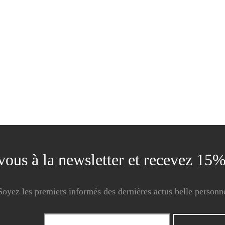
t foodporn
Sweat à capuche, Malo
€
99.90
€
vous à la newsletter et recevez 15
Soyez les premiers informés des dernières actus belle personn