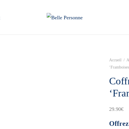
t
Accueil
/
A
‘Framboise
Coffr
‘Fra
29.90
€
Offrez