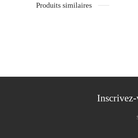
Produits similaires
T-shirt AMOUR
T-shir
54.90
€
44.90
Inscrivez-