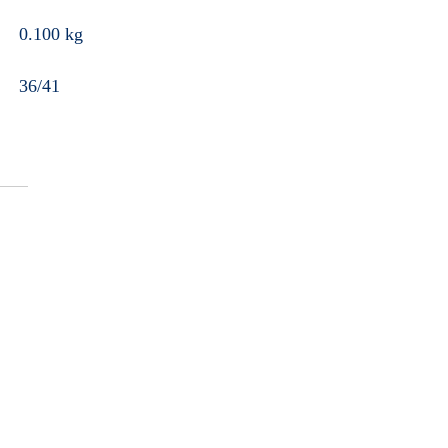
0.100 kg
36/41
t Voyage
T-shirt Dinard, bleu marine
€
54.90
€