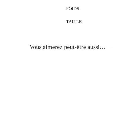
POIDS
TAILLE
Vous aimerez peut-être aussi…
T-shirt kaki, broderie belle
T-shir
personne au fil d’or
54.90
54.90
€