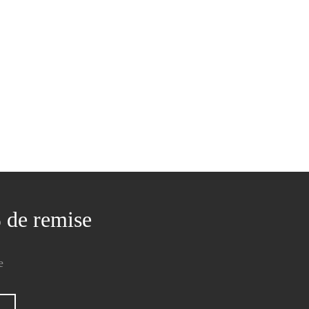
Sweat anthracite, belle personne
109.90
€
% de remise
e