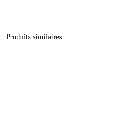
Produits similaires
T-shirt blanc ARC
Sweat anthracite japonais
54.90
€
84.90
€
Sweat Amour à la
T-shirt bordeaux, broderie
française
belle personne
94.90
€
54.90
€