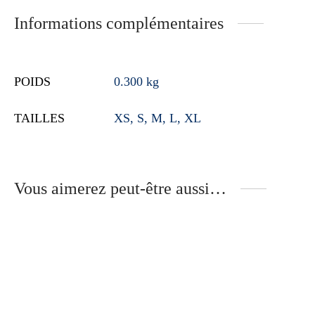
Informations complémentaires
POIDS
0.300 kg
TAILLES
XS, S, M, L, XL
Vous aimerez peut-être aussi…
T-shirt bordeaux uni
T-shirt gris, broderie belle
personne
29.90
€
54.90
€