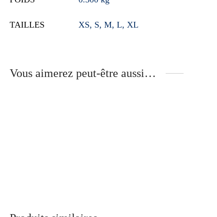
TAILLES
XS, S, M, L, XL
Vous aimerez peut-être aussi…
T-shirt bordeaux uni
T-shirt gris, broderie belle
personne
29.90
€
54.90
€